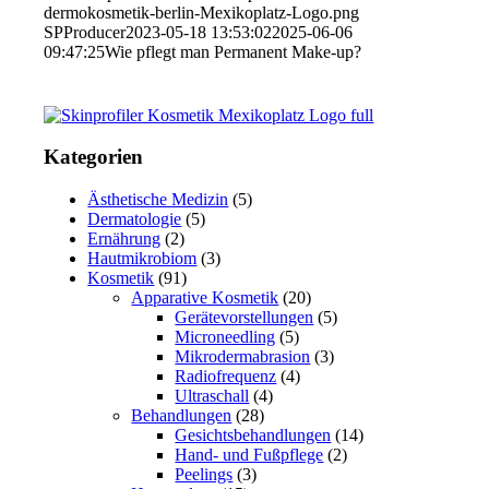
dermokosmetik-berlin-Mexikoplatz-Logo.png
SPProducer
2023-05-18 13:53:02
2025-06-06
09:47:25
Wie pflegt man Permanent Make-up?
Kategorien
Ästhetische Medizin
(5)
Dermatologie
(5)
Ernährung
(2)
Hautmikrobiom
(3)
Kosmetik
(91)
Apparative Kosmetik
(20)
Gerätevorstellungen
(5)
Microneedling
(5)
Mikrodermabrasion
(3)
Radiofrequenz
(4)
Ultraschall
(4)
Behandlungen
(28)
Gesichtsbehandlungen
(14)
Hand- und Fußpflege
(2)
Peelings
(3)