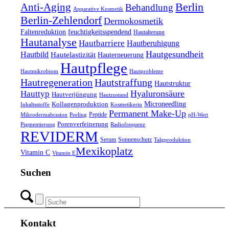
Anti-Aging
Berlin
Behandlung
Apparative Kosmetik
Berlin-Zehlendorf
Dermokosmetik
feuchtigkeitsspendend
Faltenreduktion
Hautalterung
Hautanalyse
Hautbarriere
Hautberuhigung
Hautgesundheit
Hautbild
Hautelastizität
Hauterneuerung
Hautpflege
Hautmikrobiom
Hautprobleme
Hautregeneration
Hautstraffung
Hautstruktur
Hauttyp
Hyaluronsäure
Hautverjüngung
Hautzustand
Kollagenproduktion
Microneedling
Kosmetikerin
Inhaltsstoffe
Permanent Make-Up
Peptide
Mikrodermabrasion
Peeling
pH-Wert
Porenverfeinerung
Pigmentierung
Radiofrequenz
REVIDERM
Serum
Sonnenschutz
Talgproduktion
​Mexikoplatz
Vitamin C
Vitamin E
Suchen
Kontakt