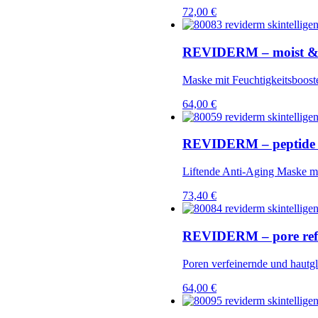
72,00
€
REVIDERM – moist &
Maske mit Feuchtigkeitsboost
64,00
€
REVIDERM – peptide li
Liftende Anti-Aging Maske mi
73,40
€
REVIDERM – pore ref
Poren verfeinernde und hautg
64,00
€