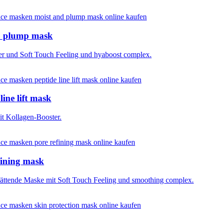
 plump mask
er und Soft Touch Feeling und hyaboost complex.
ne lift mask
t Kollagen-Booster.
ining mask
lättende Maske mit Soft Touch Feeling und smoothing complex.