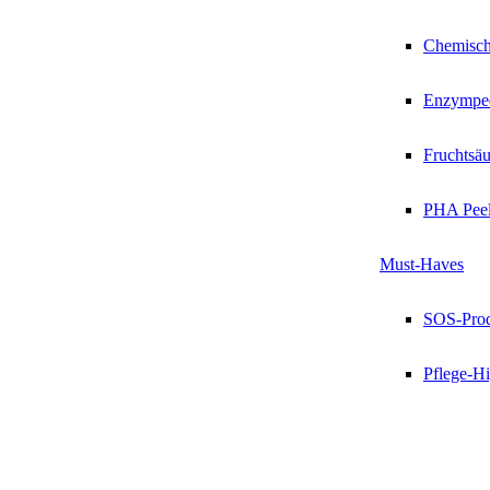
Chemisch
Enzympee
Fruchtsäu
PHA Peel
Must-Haves
SOS-Pro
Pflege-Hi