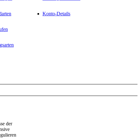
darten
Konto-Details
ufen
gsarten
sse der
nsive
egulieren