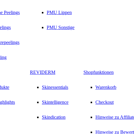
e Peelings
PMU Lippen
lings
PMU Sonstige
repeelings
ing
REVIDERM
Shopfunktionen
dukte
Skinessentials
Warenkorb
ghlights
Skintelligence
Checkout
Skindication
Hinweise zu Affilia
Hinweise zu Bewer