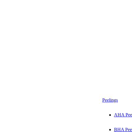
Peelings
AHA Pee
BHA Peel