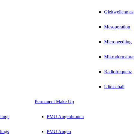
Gleitwellenmas
Mesoporation
Microneedling
Mikrodermabra
Radiofrequenz
Ultraschall
Permanent Make Up
lings
PMU Augenbrauen
ings
PMU Augen