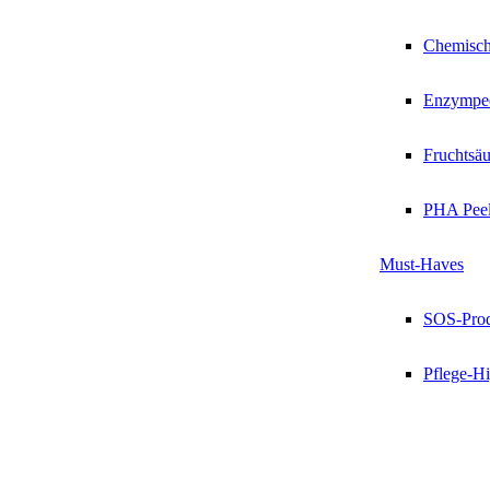
Chemisch
Enzympee
Fruchtsäu
PHA Peel
Must-Haves
SOS-Pro
Pflege-Hi