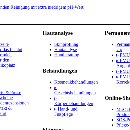
nden Reinigung mit extra niedrigem pH-Wert.
Hautanalyse
Permanen
tseite
Skinprofiling
Perman
 das Institut
Hautanalyse
Up
r mich
Hautberatung
▹ PMU
r den
▹ PM
ikoplatz
Augen
Behandlungen
▹ PMU
▹ PM
Kosmetikbehandlungen
Korrek
▹
te & Preise
Gesichtsbehandlungen
Online-Sh
scheine
▹
denrezensionen
Körperbehandlungen
takt &
▹ Hand- und
Must-
ahrt
Fußpflege
Produk
SOS-Pr
Pflege-
n
Skincare