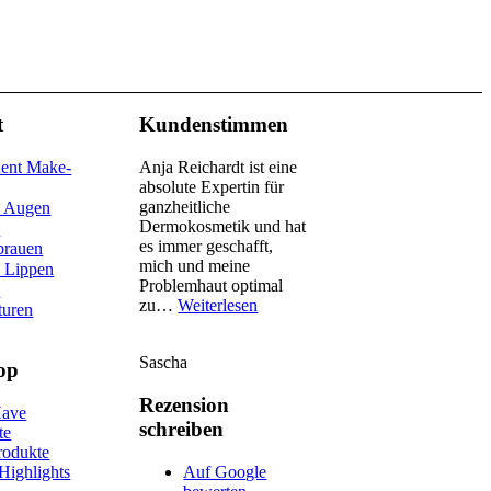
t
Kundenstimmen
ent Make-
Anja Reichardt ist eine
absolute Expertin für
ganzheitliche
 Augen
Dermokosmetik und hat
U
es immer geschafft,
brauen
mich und meine
 Lippen
Problemhaut optimal
U
„Sascha“
zu…
Weiterlesen
turen
Sascha
op
Rezension
Have
schreiben
te
odukte
Highlights
Auf Google