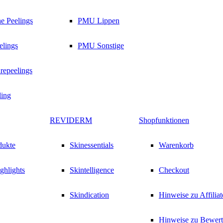
e Peelings
PMU Lippen
lings
PMU Sonstige
repeelings
ing
REVIDERM
Shopfunktionen
dukte
Skinessentials
Warenkorb
ghlights
Skintelligence
Checkout
Skindication
Hinweise zu Affilia
Hinweise zu Bewer