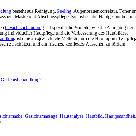
ndlung
besteht aus Reinigung,
Peeling
, Augenbrauenkorrektur, Toner u
ssage, Maske und Abschlusspflege. Ziel ist es, die Hautgesundheit un
hen
Gesichtsbehandlung
hat spezifische Vorteile, wie die Anregung der
llung individueller Hautpflege und die Verbesserung des Hautbildes.
handlung
ist eine ausgezeichnete Methode, um die Haut optimal zu pfleg
sen zu schützen und ein frisches, gepflegtes Aussehen zu fördern.
e
Gesichtsbehandlung
?
sichtsmaske
,
Gesichtsmassage
,
Hautanalyse
,
Hautbild
,
Hautgesundheit
n