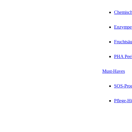
Chemisch
Enzympee
Fruchtsäu
PHA Peel
Must-Haves
SOS-Pro
Pflege-Hi