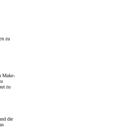
en zu
en Make-
zu
aut zu
und die
as