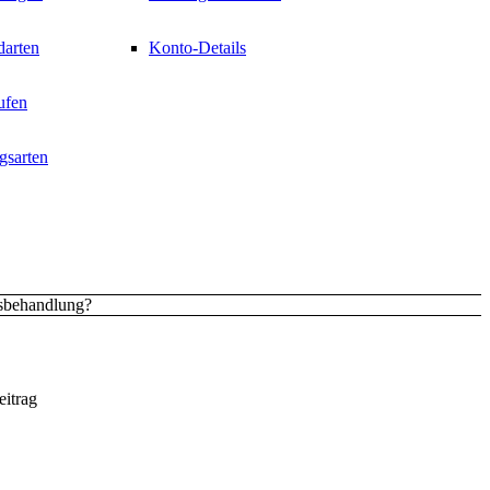
darten
Konto-Details
ufen
gsarten
tsbehandlung?
eitrag