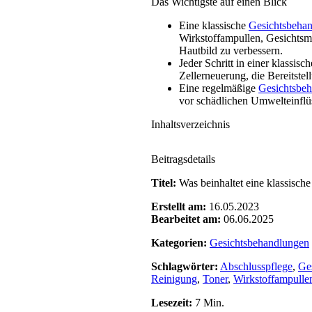
Das Wichtigste auf einen Blick
Eine klassische
Gesichtsbeha
Wirkstoffampullen, Gesichtsma
Hautbild zu verbessern.
Jeder Schritt in einer klassisc
Zellerneuerung, die Bereitste
Eine regelmäßige
Gesichtsbe
vor schädlichen Umwelteinflüs
Inhaltsverzeichnis
Beitragsdetails
Titel:
Was beinhaltet eine klassisch
Erstellt am:
16.05.2023
Bearbeitet am:
06.06.2025
Kategorien:
Gesichtsbehandlungen
Schlagwörter:
Abschlusspflege
,
Ge
Reinigung
,
Toner
,
Wirkstoffampulle
Lesezeit:
7 Min.