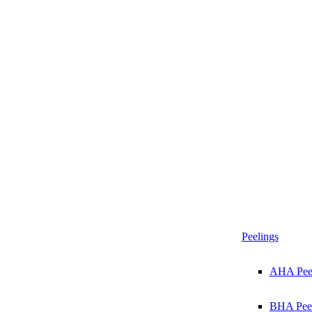
Peelings
AHA Pee
BHA Peel