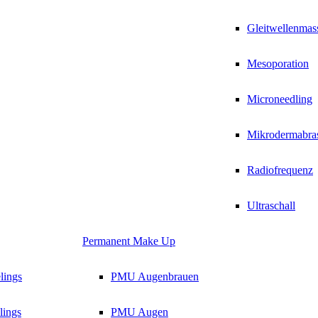
Gleitwellenmas
Mesoporation
Microneedling
Mikrodermabra
Radiofrequenz
Ultraschall
Permanent Make Up
lings
PMU Augenbrauen
ings
PMU Augen