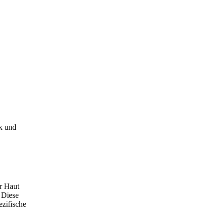
k und
er Haut
 Diese
ezifische