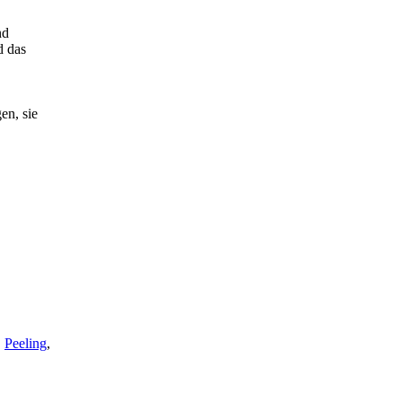
nd
d das
en, sie
,
Peeling
,